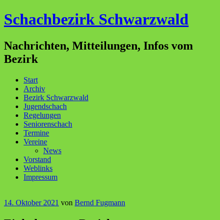
Schachbezirk Schwarzwald
Nachrichten, Mitteilungen, Infos vom
Bezirk
Menü
Zum
Start
Inhalt
Archiv
springen
Bezirk Schwarzwald
Jugendschach
Regelungen
Seniorenschach
Termine
Vereine
News
Vorstand
Weblinks
Impressum
14. Oktober 2021
von
Bernd Fugmann