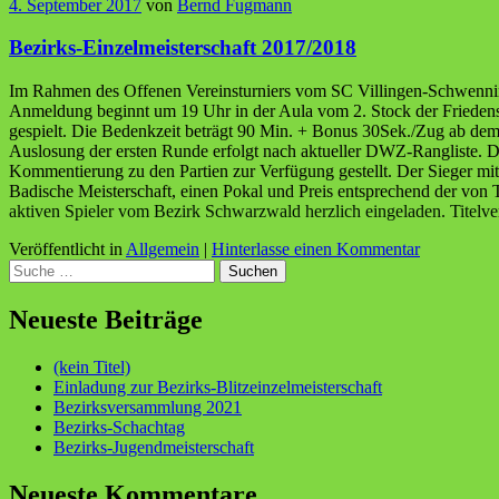
4. September 2017
von
Bernd Fugmann
Bezirks-Einzelmeisterschaft 2017/2018
Im Rahmen des Offenen Vereinsturniers vom SC Villingen-Schwennin
Anmeldung beginnt um 19 Uhr in der Aula vom 2. Stock der Frieden
gespielt. Die Bedenkzeit beträgt 90 Min. + Bonus 30Sek./Zug ab dem
Auslosung der ersten Runde erfolgt nach aktueller DWZ-Rangliste. Da
Kommentierung zu den Partien zur Verfügung gestellt. Der Sieger mi
Badische Meisterschaft, einen Pokal und Preis entsprechend der von T
aktiven Spieler vom Bezirk Schwarzwald herzlich eingeladen. Titelv
Veröffentlicht in
Allgemein
|
Hinterlasse einen Kommentar
Suchen
Neueste Beiträge
(kein Titel)
Einladung zur Bezirks-Blitzeinzelmeisterschaft
Bezirksversammlung 2021
Bezirks-Schachtag
Bezirks-Jugendmeisterschaft
Neueste Kommentare