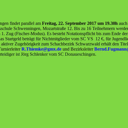
gen findet parallel am
Freitag, 22. September 2017 um 19.30h
auch 
sschule Schwenningen, Mozartstraße 12. Bis zu 16 Teilnehmern werd
 1. Zug (Fischer-Modus). Es besteht Notationspflicht bis zum Ende d
s Startgeld beträgt für Nichtmitglieder vom SC VS 12 €, für Jugendli
t aktiver Zugehörigkeit zum Schachbezirk Schwarzwald erhält den Titel
urnierleiter
R.Thiemke@gmx.de
und Bezirksleiter
Bernd.Fugmann
erteidiger ist Jörg Schlenker vom SC Donaueschingen.