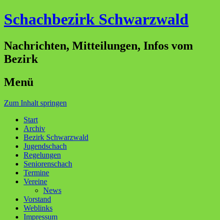
Schachbezirk Schwarzwald
Nachrichten, Mitteilungen, Infos vom
Bezirk
Menü
Zum Inhalt springen
Start
Archiv
Bezirk Schwarzwald
Jugendschach
Regelungen
Seniorenschach
Termine
Vereine
News
Vorstand
Weblinks
Impressum